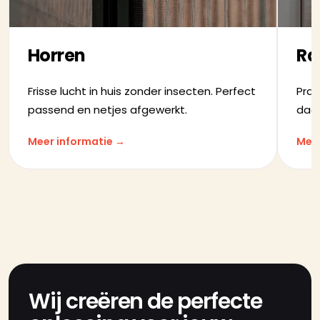
Horren
Ra
Frisse lucht in huis zonder insecten. Perfect
Prak
passend en netjes afgewerkt.
dage
Meer informatie →
Meer
Wij creëren de perfecte