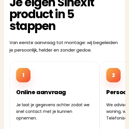
Je eigen Sinexit
product in 5
stappen
Van eerste aanvraag tot montage: wij begeleiden
je persoonlijk, helder en zonder gedoe.
1
2
Online aanvraag
Persoon
Je laat je gegevens achter zodat we
We adviser
snel contact met je kunnen
woning, wen
opnemen.
Telefonisch