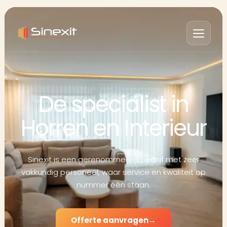
De specialist in
Horren en Interieur
Sinexit is een gerenommeerd bedrijf met zeer
vakkundig personeel, waar service en kwaliteit op
nummer één staan.
Offerte aanvragen
→