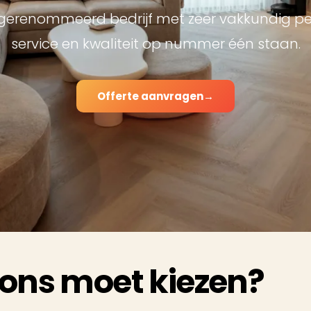
n gerenommeerd bedrijf met zeer vakkundig p
service en kwaliteit op nummer één staan.
Offerte aanvragen
→
ons moet kiezen?