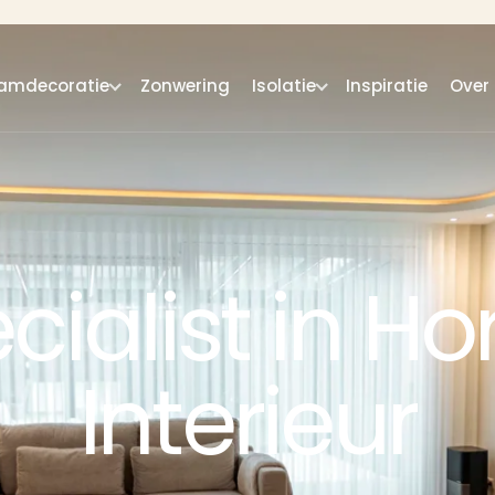
amdecoratie
Zonwering
Isolatie
Inspiratie
Over
cialist in Ho
Interieur