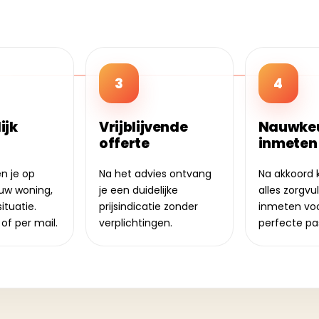
3
4
ijk
Vrijblijvende
Nauwkeu
offerte
inmeten
n je op
Na het advies ontvang
Na akkoord 
ouw woning,
je een duidelijke
alles zorgvu
ituatie.
prijsindicatie zonder
inmeten vo
of per mail.
verplichtingen.
perfecte pa