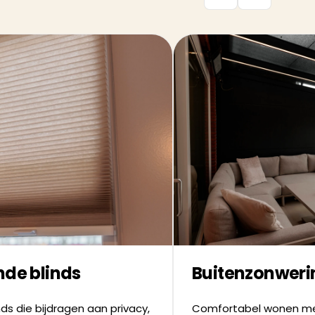
nde blinds
Buitenzonweri
linds die bijdragen aan privacy,
Comfortabel wonen me