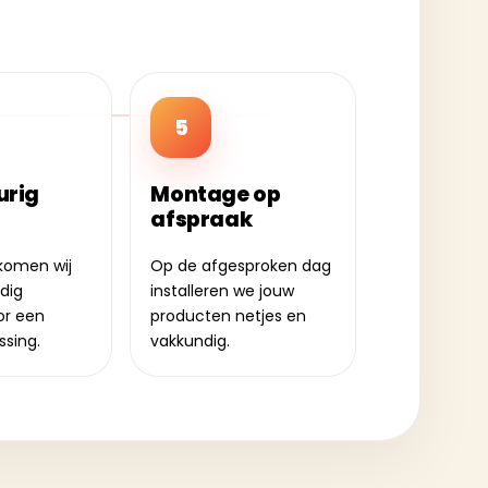
5
rig
Montage op
afspraak
komen wij
Op de afgesproken dag
ldig
installeren we jouw
or een
producten netjes en
ssing.
vakkundig.