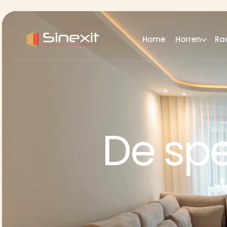
Home
Horren
Ra
De spe