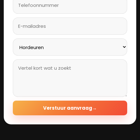
Verstuur aanvraag
→