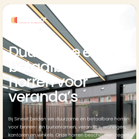
Duurzame en
betaalbare
horren voor
veranda’s
Bij Sinexit bieden we duurzame en betaalbare horren
voor binnen- en buitenramen, veranda’s, woningen,
kantoren en winkels. Onze horren beschermen tegen