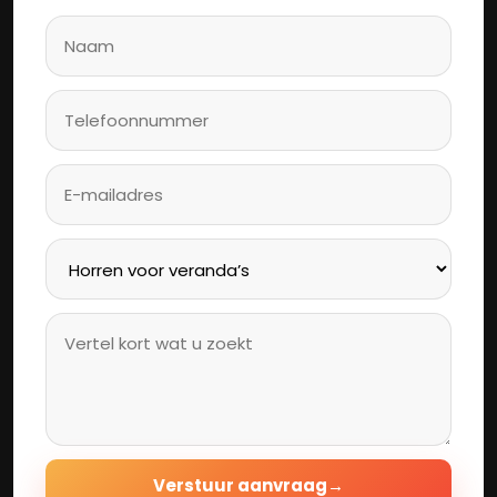
Verstuur aanvraag
→