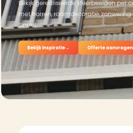
Bekijk gerealiseerde sfeerbeelden per c
met horren, raamdecoratie, zonwering 
Sinexit.
Bekijk inspiratie
→
Offerte aanvragen