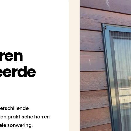
eren
eerde
erschillende
Van praktische horren
ele zonwering.