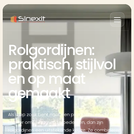
Rolgordijnen:
praktisch, stijlvol
en op maat
gemaakt
Als u op zoek bent naar een praktische en stijlvolle
manier om uw ramen te bedekken, dan zijn
rolgordijnen een uitstekende keuze. Ze combineren