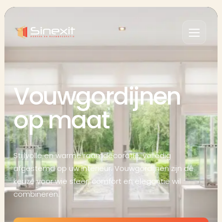
Vouwgordijnen
op maat
Stijlvolle en warme raamdecoratie, volledig
afgestemd op uw interieur. Vouwgordijnen zijn dé
keuze voor wie sfeer, comfort en elegantie wil
combineren.