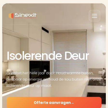
Isolerende Deur
Comfort het hele jaar door. Houd warmte buiten,
bespaar op energie en houd de kou buiten met onze
isolerende deur op maat.
Offerte aanvragen
→