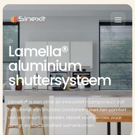
Lamella®
aluminium
shuttersysteem
Lamella® is een strak en innovatief raamproduct dat
het uiterlijk van shutters combineert met het comfort
van aluminium jaloezieën. Ideaal voor ruimtes waar
design en functionaliteit samenkomen.