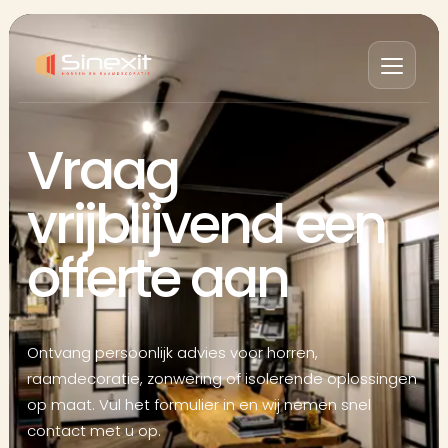
Vraag
vrijblijvend een
offerte aan
Ontvang persoonlijk advies voor horren,
raamdecoratie, zonwering of isolerende oplossingen
op maat. Vul het formulier in en wij nemen snel
contact met u op.