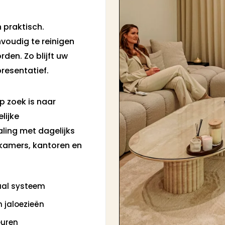
 praktisch.
nvoudig te reinigen
en. Zo blijft uw
resentatief.
p zoek is naar
lijke
ling met dagelijks
kamers, kantoren en
aal systeem
 jaloezieën
euren