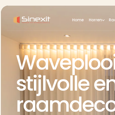
Home
Horren
Ra
Waveplooi
stijlvolle 
raamdeco