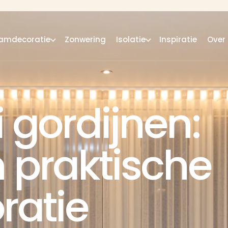
amdecoratie
Zonwering
Isolatie
Inspiratie
Over
 gordijnen:
en praktische
ratie