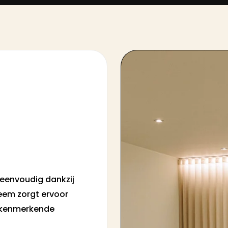
 eenvoudig dankzij
eem zorgt ervoor
e kenmerkende